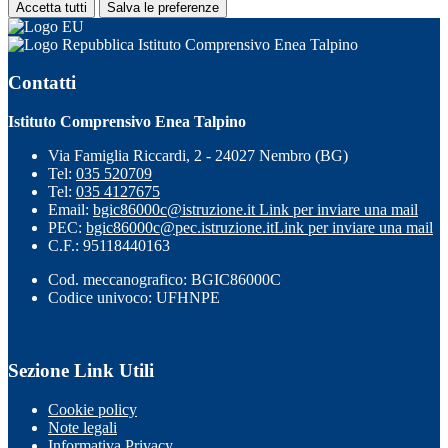
Accetta tutti
Salva le preferenze
Istituto Comprensivo Enea Talpino
Contatti
Istituto Comprensivo Enea Talpino
Via Famiglia Riccardi, 2 - 24027 Nembro (BG)
Tel:
035 520709
Tel:
035 4127675
Email:
bgic86000c@istruzione.it
Link per inviare una mail
PEC:
bgic86000c@pec.istruzione.it
Link per inviare una mail
C.F.: 95118440163
Cod. meccanografico: BGIC86000C
Codice univoco: UFHNPE
Sezione Link Utili
Cookie policy
Note legali
Informativa Privacy