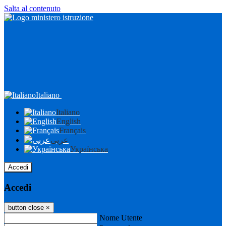
Salta al contenuto
Italiano
Italiano
English
Français
عربى
Українська
Accedi
Accedi
button close
×
Nome Utente