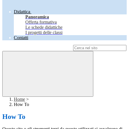
Didattica
Panoramica
Offerta formativa
Le schede didattiche
I progetti delle classi
Contatti
Campo di ricerca per le pagine del sito
Home
>
How To
How To
Questo sito o gli strumenti terzi da questo utilizzati si avvalgono di