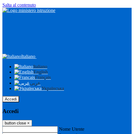
Salta al contenuto
Italiano
Italiano
English
Français
عربى
Українська
Accedi
Accedi
button close
×
Nome Utente