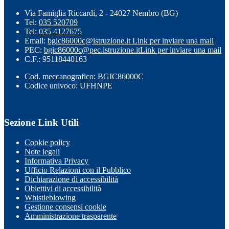
Via Famiglia Riccardi, 2 - 24027 Nembro (BG)
Tel:
035 520709
Tel:
035 4127675
Email:
bgic86000c@istruzione.it
Link per inviare una mail
PEC:
bgic86000c@pec.istruzione.it
Link per inviare una mail
C.F.: 95118440163
Cod. meccanografico: BGIC86000C
Codice univoco: UFHNPE
Sezione Link Utili
Cookie policy
Note legali
Informativa Privacy
Ufficio Relazioni con il Pubblico
Dichiarazione di accessibilità
Obiettivi di accessibilità
Whistleblowing
Gestione consensi cookie
Amministrazione trasparente