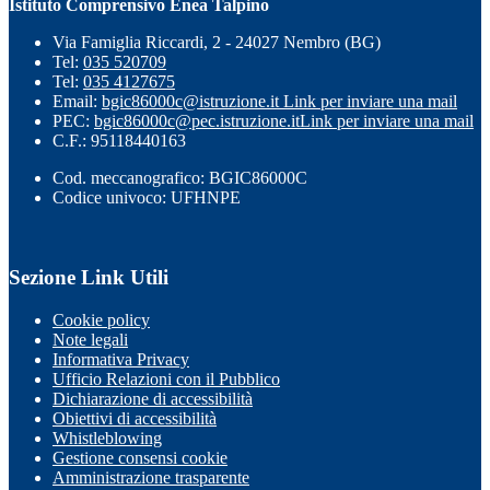
Istituto Comprensivo Enea Talpino
Via Famiglia Riccardi, 2 - 24027 Nembro (BG)
Tel:
035 520709
Tel:
035 4127675
Email:
bgic86000c@istruzione.it
Link per inviare una mail
PEC:
bgic86000c@pec.istruzione.it
Link per inviare una mail
C.F.: 95118440163
Cod. meccanografico: BGIC86000C
Codice univoco: UFHNPE
Sezione Link Utili
Cookie policy
Note legali
Informativa Privacy
Ufficio Relazioni con il Pubblico
Dichiarazione di accessibilità
Obiettivi di accessibilità
Whistleblowing
Gestione consensi cookie
Amministrazione trasparente