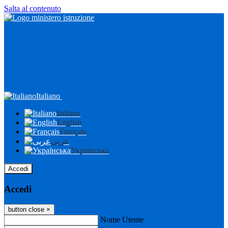
Salta al contenuto
Italiano
Italiano
English
Français
عربى
Українська
Accedi
Accedi
button close
×
Nome Utente