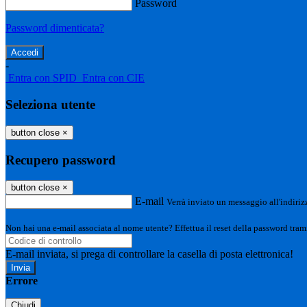
Password
Password dimenticata?
-
Entra con SPID
Entra con CIE
Seleziona utente
button close
×
Recupero password
button close
×
E-mail
Verrà inviato un messaggio all'indirizz
Non hai una e-mail associata al nome utente? Effettua il reset della password tram
E-mail inviata, si prega di controllare la casella di posta elettronica!
Errore
Chiudi