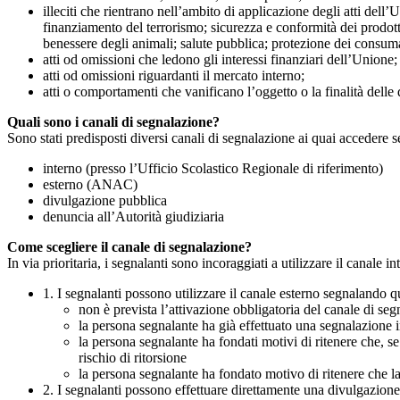
illeciti che rientrano nell’ambito di applicazione degli atti dell’
finanziamento del terrorismo; sicurezza e conformità dei prodotti
benessere degli animali; salute pubblica; protezione dei consumato
atti od omissioni che ledono gli interessi finanziari dell’Unione;
atti od omissioni riguardanti il mercato interno;
atti o comportamenti che vanificano l’oggetto o la finalità delle d
Quali sono i canali di segnalazione?
Sono stati predisposti diversi canali di segnalazione ai quai accedere 
interno (presso l’Ufficio Scolastico Regionale di riferimento)
esterno (ANAC)
divulgazione pubblica
denuncia all’Autorità giudiziaria
Come scegliere il canale di segnalazione?
In via prioritaria, i segnalanti sono incoraggiati a utilizzare il canale
1. I segnalanti possono utilizzare il canale esterno segnaland
non è prevista l’attivazione obbligatoria del canale di se
la persona segnalante ha già effettuato una segnalazione i
la persona segnalante ha fondati motivi di ritenere che, s
rischio di ritorsione
la persona segnalante ha fondato motivo di ritenere che la
2. I segnalanti possono effettuare direttamente una divulgazion