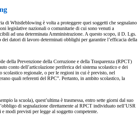
ing
ia di Whistleblowing è volta a proteggere quei soggetti che segnalano
ioni legislative nazionali o comunitarie di cui sono venuti a
ibili ad una determinata Amministrazione. A questo scopo, il D. Lgs.
dei datori di lavoro determinati obblighi per garantire l’efficacia della
sabile della Prevenzione della Corruzione e della Trasparenza (RPCT)
to conto dell’articolazione periferica del sistema scolastico e dei
o scolastico regionale, o per le regioni in cui è previsto, nel
perano quali referenti del RPC”. Pertanto, in ambito scolastico, la
mpio la scuola), quest’ultima è trasmessa, entro sette giorni dal suo
o l’obbligo di segnalazione direttamente al RPCT individuato nell’USR
pi e modi previsti per legge al soggetto competente.