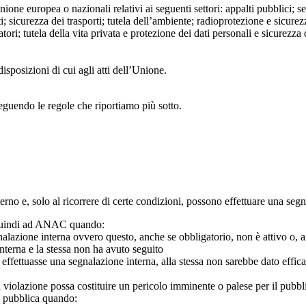
Unione europea o nazionali relativi ai seguenti settori: appalti pubblici; s
; sicurezza dei trasporti; tutela dell’ambiente; radioprotezione e sicurez
ri; tutela della vita privata e protezione dei dati personali e sicurezza de
isposizioni di cui agli atti dell’Unione.
seguendo le regole che riportiamo più sotto.
 interno e, solo al ricorrere di certe condizioni, possono effettuare una s
o quindi ad ANAC quando:
gnalazione interna ovvero questo, anche se obbligatorio, non è attivo o, 
nterna e la stessa non ha avuto seguito
e effettuasse una segnalazione interna, alla stessa non sarebbe dato eff
 violazione possa costituire un pericolo imminente o palese per il pubbl
e pubblica quando: