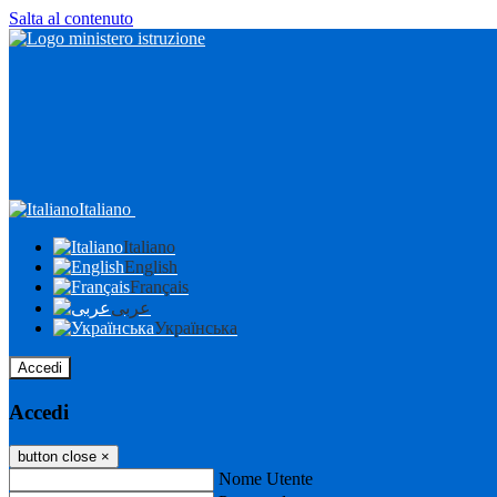
Salta al contenuto
Italiano
Italiano
English
Français
عربى
Українська
Accedi
Accedi
button close
×
Nome Utente