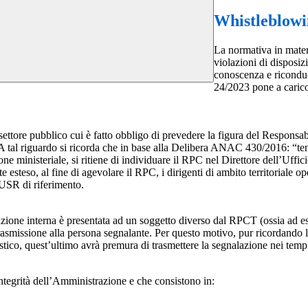
Whistleblow
La normativa in mater
violazioni di disposiz
conoscenza e riconduc
24/2023 pone a carico 
 settore pubblico cui è fatto obbligo di prevedere la figura del Respon
 A tal riguardo si ricorda che in base alla Delibera ANAC 430/2016: “tenu
ne ministeriale, si ritiene di individuare il RPC nel Direttore dell’Uffici
 esteso, al fine di agevolare il RPC, i dirigenti di ambito territoriale o
’USR di riferimento.
azione interna è presentata ad un soggetto diverso dal RPCT (ossia ad ese
trasmissione alla persona segnalante. Per questo motivo, pur ricordand
lastico, quest’ultimo avrà premura di trasmettere la segnalazione nei tem
ntegrità dell’Amministrazione e che consistono in: