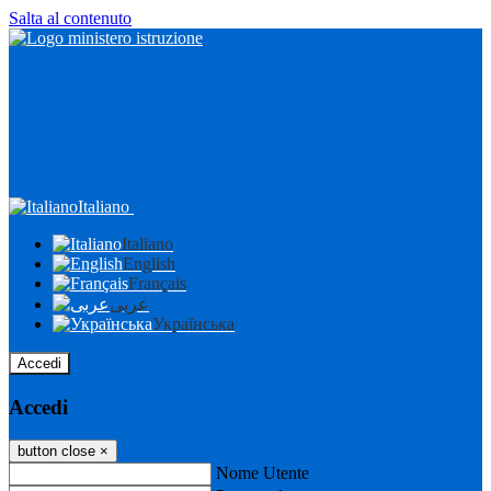
Salta al contenuto
Italiano
Italiano
English
Français
عربى
Українська
Accedi
Accedi
button close
×
Nome Utente