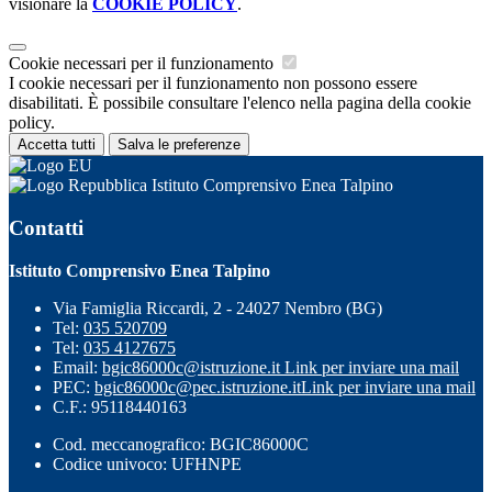
visionare la
COOKIE POLICY
.
Cookie necessari per il funzionamento
I cookie necessari per il funzionamento non possono essere
disabilitati. È possibile consultare l'elenco nella pagina della cookie
policy.
Accetta tutti
Salva le preferenze
Istituto Comprensivo Enea Talpino
Contatti
Istituto Comprensivo Enea Talpino
Via Famiglia Riccardi, 2 - 24027 Nembro (BG)
Tel:
035 520709
Tel:
035 4127675
Email:
bgic86000c@istruzione.it
Link per inviare una mail
PEC:
bgic86000c@pec.istruzione.it
Link per inviare una mail
C.F.: 95118440163
Cod. meccanografico: BGIC86000C
Codice univoco: UFHNPE