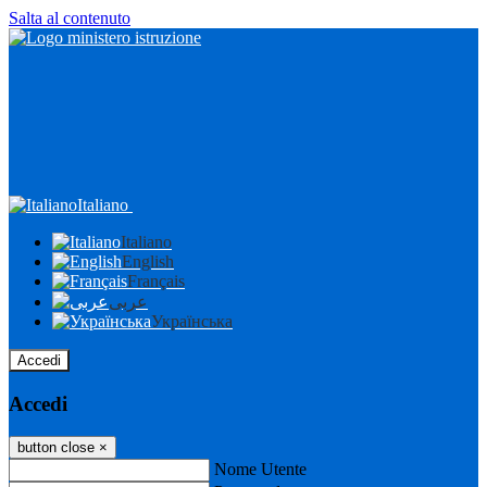
Salta al contenuto
Italiano
Italiano
English
Français
عربى
Українська
Accedi
Accedi
button close
×
Nome Utente