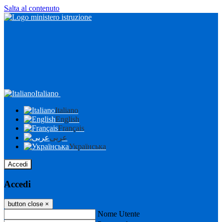
Salta al contenuto
Italiano
Italiano
English
Français
عربى
Українська
Accedi
Accedi
button close
×
Nome Utente