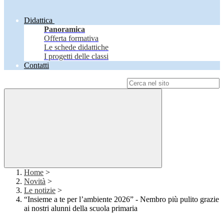
Didattica
Panoramica
Offerta formativa
Le schede didattiche
I progetti delle classi
Contatti
Campo di ricerca per le pagine del sito
Home
>
Novità
>
Le notizie
>
“Insieme a te per l’ambiente 2026” - Nembro più pulito grazie
ai nostri alunni della scuola primaria