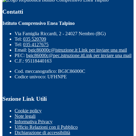
Contatti
Istituto Comprensivo Enea Talpino
Via Famiglia Riccardi, 2 - 24027 Nembro (BG)
Tel:
035 520709
Tel:
035 4127675
Email:
bgic86000c@istruzione.it
Link per inviare una mail
PEC:
bgic86000c@pec.istruzione.it
Link per inviare una mail
C.F.: 95118440163
Cod. meccanografico: BGIC86000C
Codice univoco: UFHNPE
Sezione Link Utili
Cookie policy
Note legali
Informativa Privacy
Ufficio Relazioni con il Pubblico
Dichiarazione di accessibilità