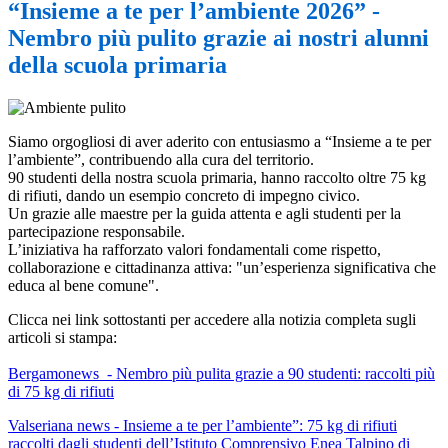
“Insieme a te per l’ambiente 2026” -
Nembro più pulito grazie ai nostri alunni
della scuola primaria
Siamo orgogliosi di aver aderito con entusiasmo a “Insieme a te per
l’ambiente”, contribuendo alla cura del territorio.
90 studenti della nostra scuola primaria, hanno raccolto oltre 75 kg
di rifiuti, dando un esempio concreto di impegno civico.
Un grazie alle maestre per la guida attenta e agli studenti per la
partecipazione responsabile.
L’iniziativa ha rafforzato valori fondamentali come rispetto,
collaborazione e cittadinanza attiva: "un’esperienza significativa che
educa al bene comune".
Clicca nei link sottostanti per accedere alla notizia completa sugli
articoli si stampa:
Bergamonews - Nembro più pulita grazie a 90 studenti: raccolti più
di 75 kg di rifiuti
Valseriana news - Insieme a te per l’ambiente”: 75 kg di rifiuti
raccolti dagli studenti dell’Istituto Comprensivo Enea Talpino di