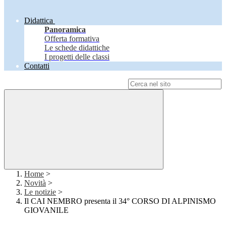
Didattica
Panoramica
Offerta formativa
Le schede didattiche
I progetti delle classi
Contatti
Campo di ricerca per le pagine del sito
Home
>
Novità
>
Le notizie
>
Il CAI NEMBRO presenta il 34° CORSO DI ALPINISMO
GIOVANILE