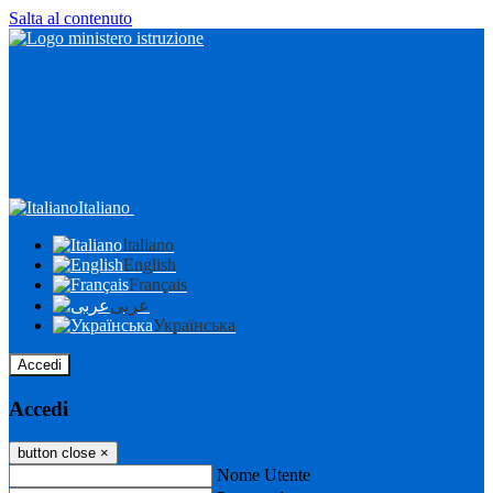
Salta al contenuto
Italiano
Italiano
English
Français
عربى
Українська
Accedi
Accedi
button close
×
Nome Utente