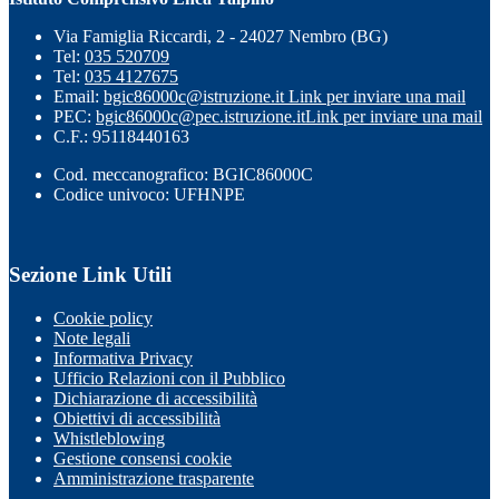
Via Famiglia Riccardi, 2 - 24027 Nembro (BG)
Tel:
035 520709
Tel:
035 4127675
Email:
bgic86000c@istruzione.it
Link per inviare una mail
PEC:
bgic86000c@pec.istruzione.it
Link per inviare una mail
C.F.: 95118440163
Cod. meccanografico: BGIC86000C
Codice univoco: UFHNPE
Sezione Link Utili
Cookie policy
Note legali
Informativa Privacy
Ufficio Relazioni con il Pubblico
Dichiarazione di accessibilità
Obiettivi di accessibilità
Whistleblowing
Gestione consensi cookie
Amministrazione trasparente