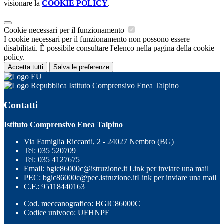
visionare la
COOKIE POLICY
.
Cookie necessari per il funzionamento
I cookie necessari per il funzionamento non possono essere
disabilitati. È possibile consultare l'elenco nella pagina della cookie
policy.
Accetta tutti
Salva le preferenze
Istituto Comprensivo Enea Talpino
Contatti
Istituto Comprensivo Enea Talpino
Via Famiglia Riccardi, 2 - 24027 Nembro (BG)
Tel:
035 520709
Tel:
035 4127675
Email:
bgic86000c@istruzione.it
Link per inviare una mail
PEC:
bgic86000c@pec.istruzione.it
Link per inviare una mail
C.F.: 95118440163
Cod. meccanografico: BGIC86000C
Codice univoco: UFHNPE