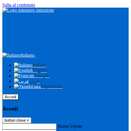
Salta al contenuto
Italiano
Italiano
English
Français
عربى
Українська
Accedi
Accedi
button close
×
Nome Utente