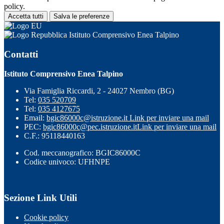
policy.
Accetta tutti
Salva le preferenze
Istituto Comprensivo Enea Talpino
Contatti
Istituto Comprensivo Enea Talpino
Via Famiglia Riccardi, 2 - 24027 Nembro (BG)
Tel:
035 520709
Tel:
035 4127675
Email:
bgic86000c@istruzione.it
Link per inviare una mail
PEC:
bgic86000c@pec.istruzione.it
Link per inviare una mail
C.F.: 95118440163
Cod. meccanografico: BGIC86000C
Codice univoco: UFHNPE
Sezione Link Utili
Cookie policy