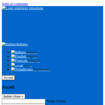
Salta al contenuto
Italiano
Italiano
English
Français
عربى
Українська
Accedi
Accedi
button close
×
Nome Utente