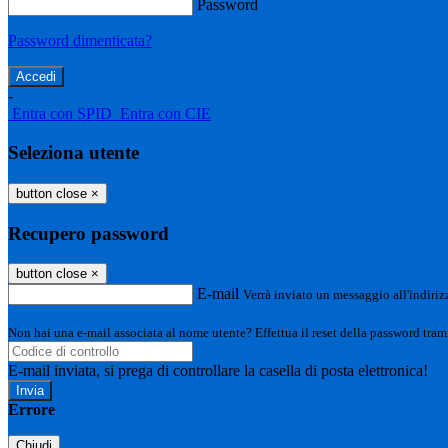
Password
Password dimenticata?
-
Entra con SPID
Entra con CIE
Seleziona utente
button close
×
Recupero password
button close
×
E-mail
Verrà inviato un messaggio all'indirizz
Non hai una e-mail associata al nome utente? Effettua il reset della password tram
E-mail inviata, si prega di controllare la casella di posta elettronica!
Errore
Chiudi