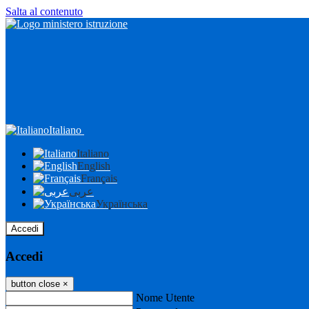
Salta al contenuto
Italiano
Italiano
English
Français
عربى
Українська
Accedi
Accedi
button close
×
Nome Utente