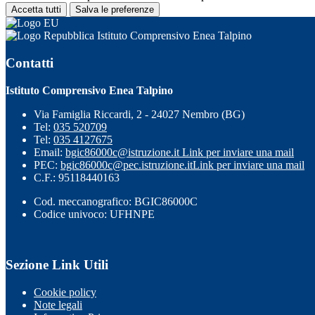
Accetta tutti
Salva le preferenze
Istituto Comprensivo Enea Talpino
Contatti
Istituto Comprensivo Enea Talpino
Via Famiglia Riccardi, 2 - 24027 Nembro (BG)
Tel:
035 520709
Tel:
035 4127675
Email:
bgic86000c@istruzione.it
Link per inviare una mail
PEC:
bgic86000c@pec.istruzione.it
Link per inviare una mail
C.F.: 95118440163
Cod. meccanografico: BGIC86000C
Codice univoco: UFHNPE
Sezione Link Utili
Cookie policy
Note legali