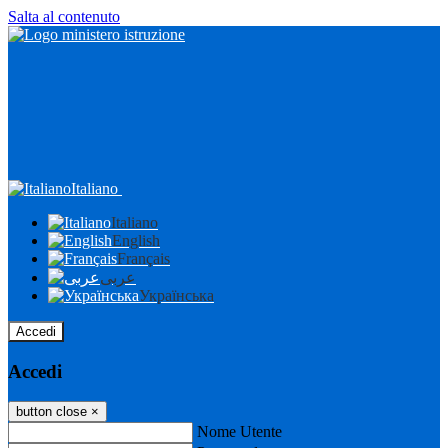
Salta al contenuto
Italiano
Italiano
English
Français
عربى
Українська
Accedi
Accedi
button close
×
Nome Utente