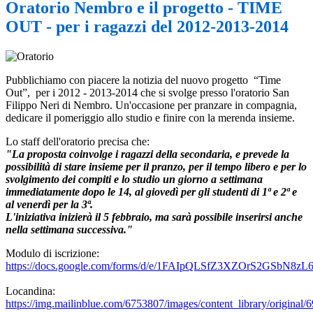
Oratorio Nembro e il progetto - TIME
OUT - per i ragazzi del 2012-2013-2014
Pubblichiamo con piacere la notizia del nuovo progetto “Time
Out”, per i 2012 - 2013-2014 che si svolge presso l'oratorio San
Filippo Neri di Nembro. Un'occasione per pranzare in compagnia,
dedicare il pomeriggio allo studio e finire con la merenda insieme.
Lo staff dell'oratorio precisa che:
"La proposta coinvolge i ragazzi della secondaria, e prevede la
possibilità di stare insieme per il pranzo, per il tempo libero e per lo
svolgimento dei compiti e lo studio un giorno a settimana
immediatamente dopo le 14, al giovedì per gli studenti di 1ª e 2ª e
al venerdì per la 3ª.
L'iniziativa inizierà il 5 febbraio, ma sarà possibile inserirsi anche
nella settimana successiva."
Modulo di iscrizione:
https://docs.google.com/forms/d/e/1FAIpQLSfZ3XZOrS2GSbN
Locandina:
https://img.mailinblue.com/6753807/images/content_library/origina