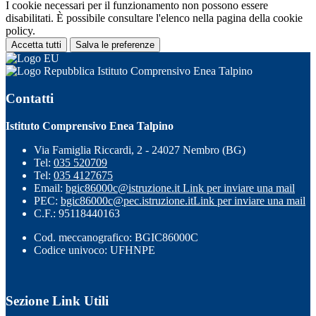
I cookie necessari per il funzionamento non possono essere
disabilitati. È possibile consultare l'elenco nella pagina della cookie
policy.
Accetta tutti
Salva le preferenze
Istituto Comprensivo Enea Talpino
Contatti
Istituto Comprensivo Enea Talpino
Via Famiglia Riccardi, 2 - 24027 Nembro (BG)
Tel:
035 520709
Tel:
035 4127675
Email:
bgic86000c@istruzione.it
Link per inviare una mail
PEC:
bgic86000c@pec.istruzione.it
Link per inviare una mail
C.F.: 95118440163
Cod. meccanografico: BGIC86000C
Codice univoco: UFHNPE
Sezione Link Utili