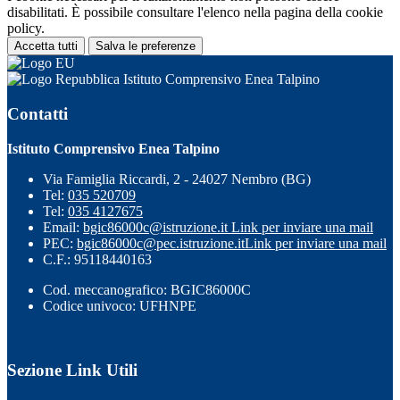
disabilitati. È possibile consultare l'elenco nella pagina della cookie
policy.
Accetta tutti
Salva le preferenze
Istituto Comprensivo Enea Talpino
Contatti
Istituto Comprensivo Enea Talpino
Via Famiglia Riccardi, 2 - 24027 Nembro (BG)
Tel:
035 520709
Tel:
035 4127675
Email:
bgic86000c@istruzione.it
Link per inviare una mail
PEC:
bgic86000c@pec.istruzione.it
Link per inviare una mail
C.F.: 95118440163
Cod. meccanografico: BGIC86000C
Codice univoco: UFHNPE
Sezione Link Utili