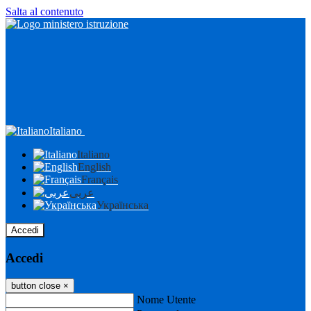
Salta al contenuto
Italiano
Italiano
English
Français
عربى
Українська
Accedi
Accedi
button close
×
Nome Utente