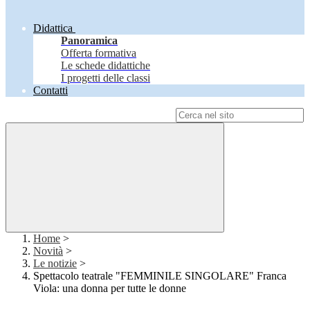
Didattica
Panoramica
Offerta formativa
Le schede didattiche
I progetti delle classi
Contatti
Campo di ricerca per le pagine del sito
Home
>
Novità
>
Le notizie
>
Spettacolo teatrale "FEMMINILE SINGOLARE" Franca
Viola: una donna per tutte le donne