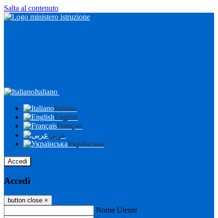
Salta al contenuto
Italiano
Italiano
English
Français
عربى
Українська
Accedi
Accedi
button close
×
Nome Utente