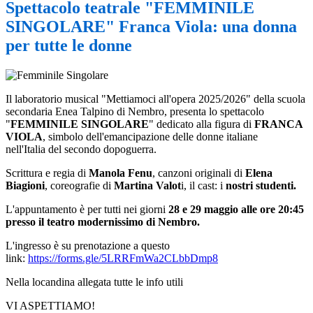
Spettacolo teatrale "FEMMINILE
SINGOLARE" Franca Viola: una donna
per tutte le donne
Il laboratorio musical "Mettiamoci all'opera 2025/2026" della scuola
secondaria Enea Talpino di Nembro, presenta lo spettacolo
"
FEMMINILE SINGOLARE
" dedicato alla figura di
FRANCA
VIOLA
,
simbolo dell'
emancipazione
delle donne italiane
nell'
Italia
del
secondo dopoguerra
.
Scrittura e regia di
Manola Fenu
, canzoni originali di
Elena
Biagioni
, coreografie di
Martina Valot
i, il cast: i
nostri studenti.
L'appuntamento è per tutti nei giorni
28 e 29 maggio alle ore 20:45
presso il teatro modernissimo di Nembro.
L'ingresso è su prenotazione a questo
link:
https://forms.gle/5LRRFmWa2CLbbDmp8
Nella locandina allegata tutte le info utili
VI ASPETTIAMO!