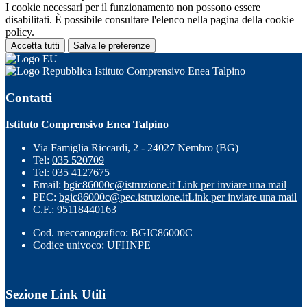
I cookie necessari per il funzionamento non possono essere
disabilitati. È possibile consultare l'elenco nella pagina della cookie
policy.
Accetta tutti
Salva le preferenze
Istituto Comprensivo Enea Talpino
Contatti
Istituto Comprensivo Enea Talpino
Via Famiglia Riccardi, 2 - 24027 Nembro (BG)
Tel:
035 520709
Tel:
035 4127675
Email:
bgic86000c@istruzione.it
Link per inviare una mail
PEC:
bgic86000c@pec.istruzione.it
Link per inviare una mail
C.F.: 95118440163
Cod. meccanografico: BGIC86000C
Codice univoco: UFHNPE
Sezione Link Utili