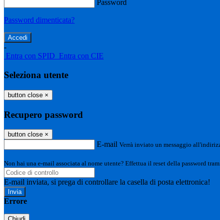
Password
Password dimenticata?
-
Entra con SPID
Entra con CIE
Seleziona utente
button close
×
Recupero password
button close
×
E-mail
Verrà inviato un messaggio all'indirizz
Non hai una e-mail associata al nome utente? Effettua il reset della password tram
E-mail inviata, si prega di controllare la casella di posta elettronica!
Errore
Chiudi