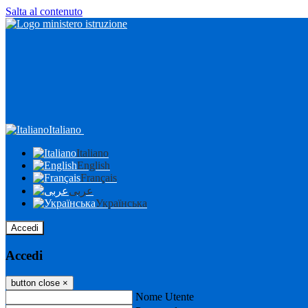
Salta al contenuto
Italiano
Italiano
English
Français
عربى
Українська
Accedi
Accedi
button close
×
Nome Utente