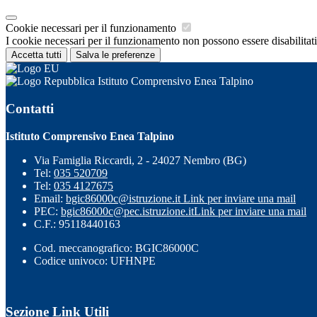
Cookie necessari per il funzionamento
I cookie necessari per il funzionamento non possono essere disabilitati.
Accetta tutti
Salva le preferenze
Istituto Comprensivo Enea Talpino
Contatti
Istituto Comprensivo Enea Talpino
Via Famiglia Riccardi, 2 - 24027 Nembro (BG)
Tel:
035 520709
Tel:
035 4127675
Email:
bgic86000c@istruzione.it
Link per inviare una mail
PEC:
bgic86000c@pec.istruzione.it
Link per inviare una mail
C.F.: 95118440163
Cod. meccanografico: BGIC86000C
Codice univoco: UFHNPE
Sezione Link Utili