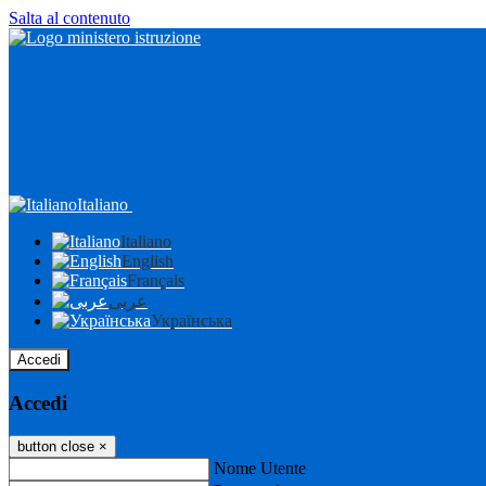
Salta al contenuto
Italiano
Italiano
English
Français
عربى
Українська
Accedi
Accedi
button close
×
Nome Utente