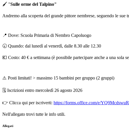
🖌️
"
Sulle orme del Talpino"
Andremo alla scoperta del grande pittore nembrese, seguendo le sue tra
📍
Dove: Scuola Primaria di Nembro Capoluogo
🕣
Quando: dal lunedì al venerdì, dalle 8.30 alle 12.30
💶
Costo: 40 € a settimana (è possibile partecipare anche a una sola s
⚠️
Posti limitati! > massimo 15 bambini per gruppo (2 gruppi)
🗓️
Iscrizioni entro mercoledì 26 agosto 2026
👉
Clicca qui per iscriverti:
https://forms.office.com/e/YQ9McdswuR
Nell'allegato trovi tutte le info utili.
Allegati