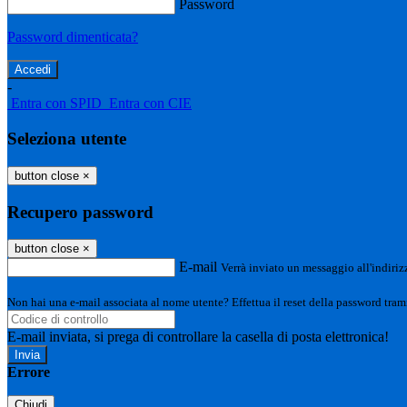
Password
Password dimenticata?
-
Entra con SPID
Entra con CIE
Seleziona utente
button close
×
Recupero password
button close
×
E-mail
Verrà inviato un messaggio all'indirizz
Non hai una e-mail associata al nome utente? Effettua il reset della password tram
E-mail inviata, si prega di controllare la casella di posta elettronica!
Errore
Chiudi