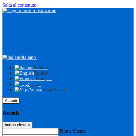
Salta al contenuto
Italiano
Italiano
English
Français
عربى
Українська
Accedi
Accedi
button close
×
Nome Utente