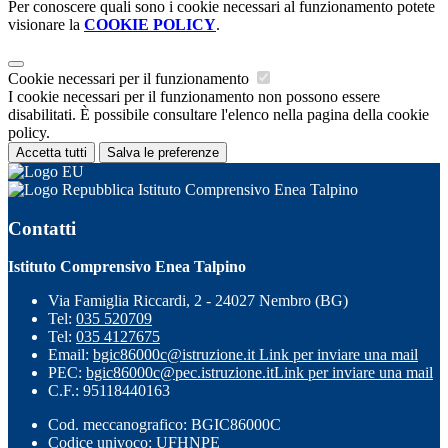
Per conoscere quali sono i cookie necessari al funzionamento potete
visionare la
COOKIE POLICY
.
Cookie necessari per il funzionamento
I cookie necessari per il funzionamento non possono essere
disabilitati. È possibile consultare l'elenco nella pagina della cookie
policy.
Accetta tutti
Salva le preferenze
Istituto Comprensivo Enea Talpino
Contatti
Istituto Comprensivo Enea Talpino
Via Famiglia Riccardi, 2 - 24027 Nembro (BG)
Tel:
035 520709
Tel:
035 4127675
Email:
bgic86000c@istruzione.it
Link per inviare una mail
PEC:
bgic86000c@pec.istruzione.it
Link per inviare una mail
C.F.: 95118440163
Cod. meccanografico: BGIC86000C
Codice univoco: UFHNPE