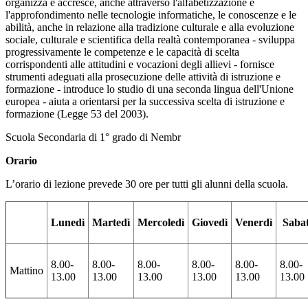
organizza e accresce, anche attraverso l'alfabetizzazione e
l'approfondimento nelle tecnologie informatiche, le conoscenze e le
abilità, anche in relazione alla tradizione culturale e alla evoluzione
sociale, culturale e scientifica della realtà contemporanea - sviluppa
progressivamente le competenze e le capacità di scelta
corrispondenti alle attitudini e vocazioni degli allievi - fornisce
strumenti adeguati alla prosecuzione delle attività di istruzione e
formazione - introduce lo studio di una seconda lingua dell'Unione
europea - aiuta a orientarsi per la successiva scelta di istruzione e
formazione (Legge 53 del 2003).
Scuola Secondaria di 1° grado di Nembr
Orario
L’orario di lezione prevede 30 ore per tutti gli alunni della scuola.
Lunedì
Martedì
Mercoledì
Giovedì
Venerdì
Saba
8.00-
8.00-
8.00-
8.00-
8.00-
8.00-
Mattino
13.00
13.00
13.00
13.00
13.00
13.00