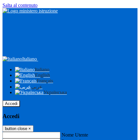
Salta al contenuto
Italiano
Italiano
English
Français
عربى
Українська
Accedi
Accedi
button close
×
Nome Utente