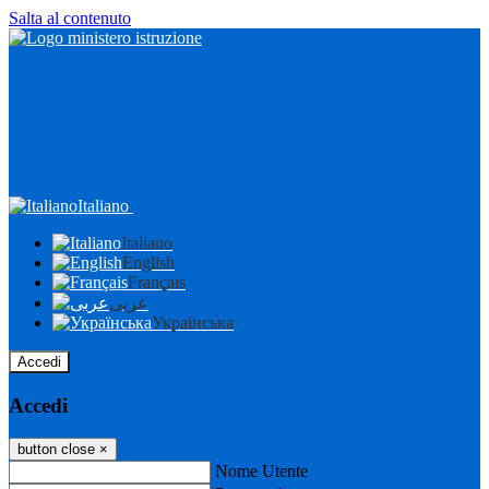
Salta al contenuto
Italiano
Italiano
English
Français
عربى
Українська
Accedi
Accedi
button close
×
Nome Utente