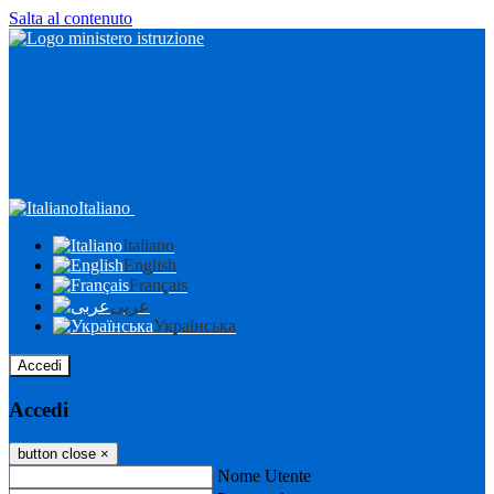
Salta al contenuto
Italiano
Italiano
English
Français
عربى
Українська
Accedi
Accedi
button close
×
Nome Utente