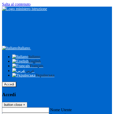
Salta al contenuto
Italiano
Italiano
English
Français
عربى
Українська
Accedi
Accedi
button close
×
Nome Utente