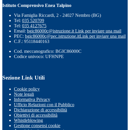
Istituto Comprensivo Enea Talpino
Via Famiglia Riccardi, 2 - 24027 Nembro (BG)
Tel:
035 520709
Tel:
035 4127675
Email:
bgic86000c@istruzione.it
Link per inviare una mail
PEC:
bgic86000c@pec.istruzione.it
Link per inviare una mail
C.F.: 95118440163
Cod. meccanografico: BGIC86000C
Codice univoco: UFHNPE
Sezione Link Utili
Cookie policy
Note legali
Informativa Privacy
Ufficio Relazioni con il Pubblico
Dichiarazione di accessibilità
Obiettivi di accessibilità
Whistleblowing
Gestione consensi cookie