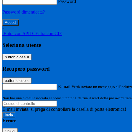
Password
Password dimenticata?
-
Entra con SPID
Entra con CIE
Seleziona utente
button close
×
Recupero password
button close
×
E-mail
Verrà inviato un messaggio all'indirizz
Non hai una e-mail associata al nome utente? Effettua il reset della password tram
E-mail inviata, si prega di controllare la casella di posta elettronica!
Errore
Chiudi