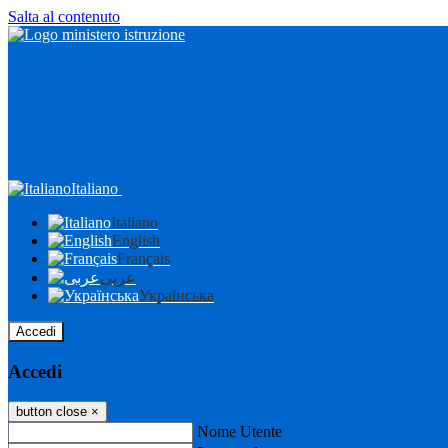
Salta al contenuto
Italiano
Italiano
English
Français
عربى
Українська
Accedi
Accedi
button close
×
Nome Utente