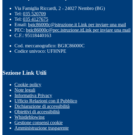
Via Famiglia Riccardi, 2 - 24027 Nembro (BG)
Tel:
035 520709
Tel:
035 4127675
Email:
bgic86000c@istruzione.it
Link per inviare una mail
PEC:
bgic86000c@pec.istruzione.it
Link per inviare una mail
C.F.: 95118440163
Cod. meccanografico: BGIC86000C
Codice univoco: UFHNPE
Sezione Link Utili
Cookie policy
Note legali
Informativa Privacy
Ufficio Relazioni con il Pubblico
Dichiarazione di accessibilità
Obiettivi di accessibilità
Whistleblowing
Gestione consensi cookie
Amministrazione trasparente