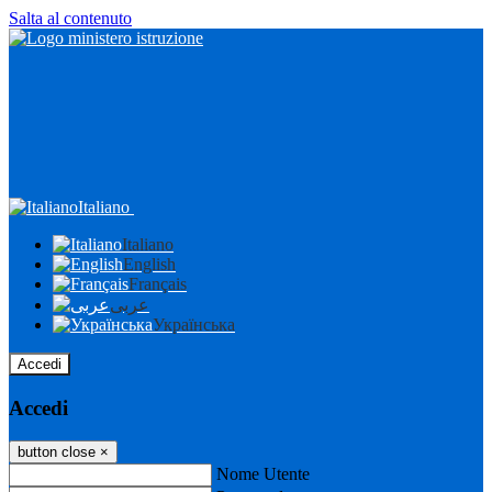
Salta al contenuto
Italiano
Italiano
English
Français
عربى
Українська
Accedi
Accedi
button close
×
Nome Utente