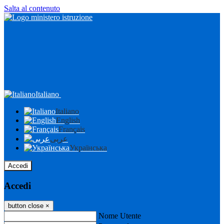
Salta al contenuto
Italiano
Italiano
English
Français
عربى
Українська
Accedi
Accedi
button close
×
Nome Utente