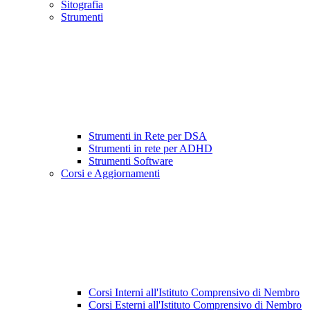
Sitografia
Strumenti
Strumenti in Rete per DSA
Strumenti in rete per ADHD
Strumenti Software
Corsi e Aggiornamenti
Corsi Interni all'Istituto Comprensivo di Nembro
Corsi Esterni all'Istituto Comprensivo di Nembro