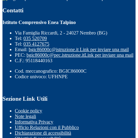
Contatti
Istituto Comprensivo Enea Talpino
Via Famiglia Riccardi, 2 - 24027 Nembro (BG)
Tel:
035 520709
Tel:
035 4127675
Email:
bgic86000c@istruzione.it
Link per inviare una mail
PEC:
bgic86000c@pec.istruzione.it
Link per inviare una mail
C.F.: 95118440163
Cod. meccanografico: BGIC86000C
Codice univoco: UFHNPE
Sezione Link Utili
Cookie policy
Note legali
Informativa Privacy
Ufficio Relazioni con il Pubblico
Dichiarazione di accessibilità