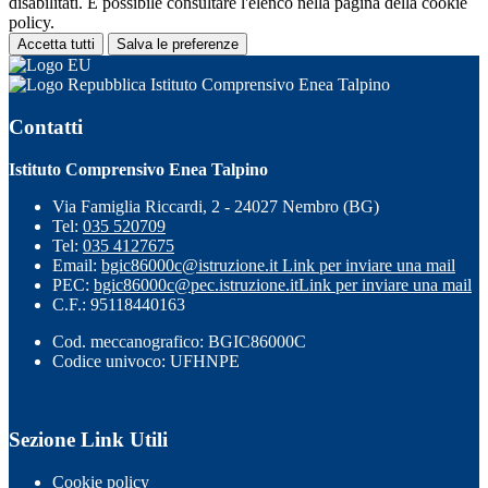
disabilitati. È possibile consultare l'elenco nella pagina della cookie
policy.
Accetta tutti
Salva le preferenze
Istituto Comprensivo Enea Talpino
Contatti
Istituto Comprensivo Enea Talpino
Via Famiglia Riccardi, 2 - 24027 Nembro (BG)
Tel:
035 520709
Tel:
035 4127675
Email:
bgic86000c@istruzione.it
Link per inviare una mail
PEC:
bgic86000c@pec.istruzione.it
Link per inviare una mail
C.F.: 95118440163
Cod. meccanografico: BGIC86000C
Codice univoco: UFHNPE
Sezione Link Utili
Cookie policy