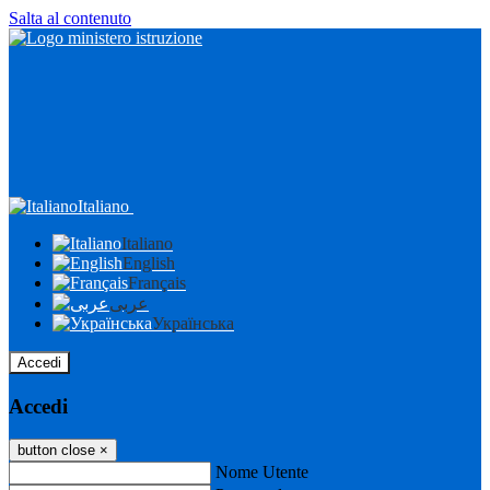
Salta al contenuto
Italiano
Italiano
English
Français
عربى
Українська
Accedi
Accedi
button close
×
Nome Utente