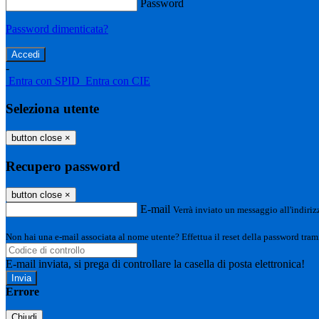
Password
Password dimenticata?
-
Entra con SPID
Entra con CIE
Seleziona utente
button close
×
Recupero password
button close
×
E-mail
Verrà inviato un messaggio all'indirizz
Non hai una e-mail associata al nome utente? Effettua il reset della password tram
E-mail inviata, si prega di controllare la casella di posta elettronica!
Errore
Chiudi