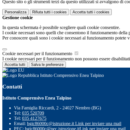
Questo sito o gli strumenti terzi da questo utilizzati si avvalgono di coo
Personalizza
Rifiuta tutti
i cookies
Accetta tutti
i cookies
Gestione cookie
In questa schermata è possibile scegliere quali cookie consentire.
I cookie necessari sono quelli che consentono il funzionamento della pi
Per conoscere quali sono i cookie necessari al funzionamento potete v
Cookie necessari per il funzionamento
I cookie necessari per il funzionamento non possono essere disabilitati.
Accetta tutti
Salva le preferenze
Istituto Comprensivo Enea Talpino
Contatti
Istituto Comprensivo Enea Talpino
Via Famiglia Riccardi, 2 - 24027 Nembro (BG)
Tel:
035 520709
Tel:
035 4127675
Email:
bgic86000c@istruzione.it
Link per inviare una mail
PEC:
bgic86000c@pec.istruzione.it
Link per inviare una mail