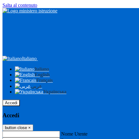
Salta al contenuto
Italiano
Italiano
English
Français
عربى
Українська
Accedi
Accedi
button close
×
Nome Utente