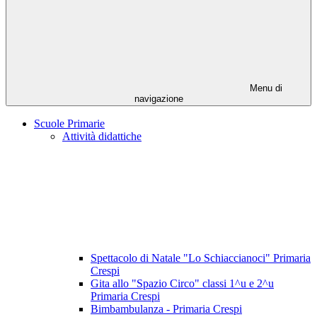
Menu di
navigazione
Scuole Primarie
Attività didattiche
Spettacolo di Natale "Lo Schiaccianoci" Primaria
Crespi
Gita allo "Spazio Circo" classi 1^u e 2^u
Primaria Crespi
Bimbambulanza - Primaria Crespi