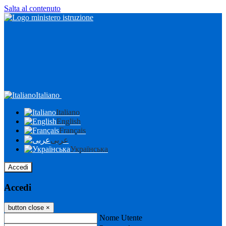
Salta al contenuto
Italiano
Italiano
English
Français
عربى
Українська
Accedi
Accedi
button close
×
Nome Utente