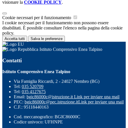
visionare la
COOKIE POLICY
.
Cookie necessari per il funzionamento
I cookie necessari per il funzionamento non possono essere
disabilitati. È possibile consultare l'elenco nella pagina della cookie
policy.
Accetta tutti
Salva le preferenze
Istituto Comprensivo Enea Talpino
Contatti
Istituto Comprensivo Enea Talpino
Via Famiglia Riccardi, 2 - 24027 Nembro (BG)
Tel:
035 520709
Tel:
035 4127675
Email:
bgic86000c@istruzione.it
Link per inviare una mail
PEC:
bgic86000c@pec.istruzione.it
Link per inviare una mail
C.F.: 95118440163
Cod. meccanografico: BGIC86000C
Codice univoco: UFHNPE