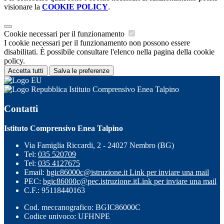
visionare la
COOKIE POLICY
.
Cookie necessari per il funzionamento
I cookie necessari per il funzionamento non possono essere
disabilitati. È possibile consultare l'elenco nella pagina della cookie
policy.
Accetta tutti
Salva le preferenze
Istituto Comprensivo Enea Talpino
Contatti
Istituto Comprensivo Enea Talpino
Via Famiglia Riccardi, 2 - 24027 Nembro (BG)
Tel:
035 520709
Tel:
035 4127675
Email:
bgic86000c@istruzione.it
Link per inviare una mail
PEC:
bgic86000c@pec.istruzione.it
Link per inviare una mail
C.F.: 95118440163
Cod. meccanografico: BGIC86000C
Codice univoco: UFHNPE