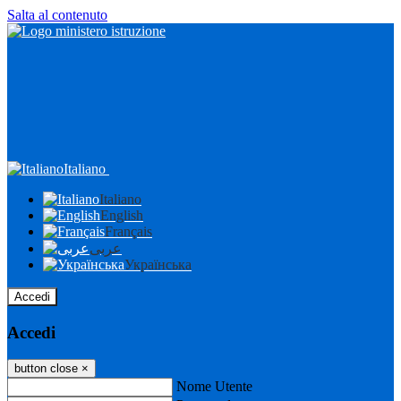
Salta al contenuto
Italiano
Italiano
English
Français
عربى
Українська
Accedi
Accedi
button close
×
Nome Utente