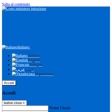
Salta al contenuto
Italiano
Italiano
English
Français
عربى
Українська
Accedi
Accedi
button close
×
Nome Utente