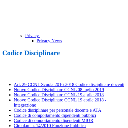
Privacy
Privacy News
Codice Disciplinare
Art. 29 CCNL Scuola 2016-2018 Codice disciplinare docenti
Nuovo Codice Disciplinare CCNL 08 luglio 2019
Nuovo Codice Disciplinare CCNL 19 aprile 2018
Nuovo Codice Disciplinare CCNL 19 aprile 2018 -
Integrazione
Codice disciplinare per personale docente e ATA
Codice di comportamento dipendenti pubblici
Codice di comportamento dipendenti MIUR
Circolare n. 14/2010 Funzione Pubblica