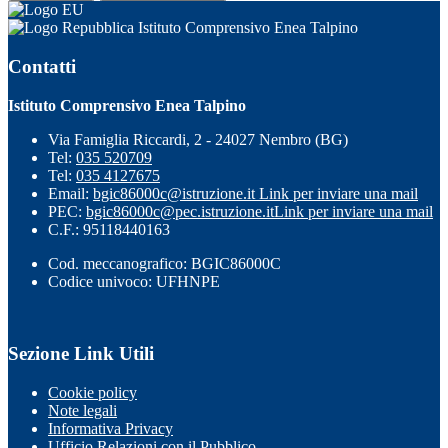
Istituto Comprensivo Enea Talpino
Contatti
Istituto Comprensivo Enea Talpino
Via Famiglia Riccardi, 2 - 24027 Nembro (BG)
Tel:
035 520709
Tel:
035 4127675
Email:
bgic86000c@istruzione.it
Link per inviare una mail
PEC:
bgic86000c@pec.istruzione.it
Link per inviare una mail
C.F.: 95118440163
Cod. meccanografico: BGIC86000C
Codice univoco: UFHNPE
Sezione Link Utili
Cookie policy
Note legali
Informativa Privacy
Ufficio Relazioni con il Pubblico