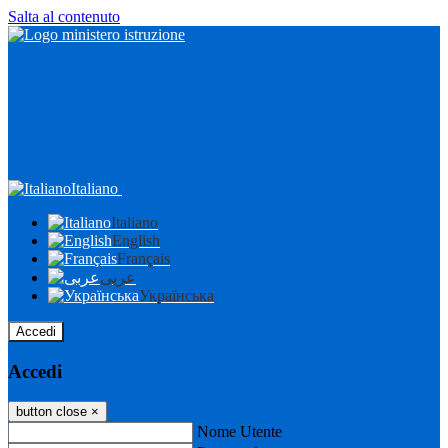
Salta al contenuto
Italiano
Italiano
English
Français
عربى
Українська
Accedi
Accedi
button close
×
Nome Utente