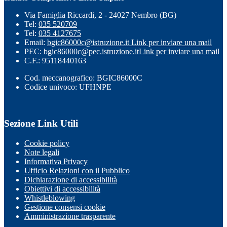
Via Famiglia Riccardi, 2 - 24027 Nembro (BG)
Tel:
035 520709
Tel:
035 4127675
Email:
bgic86000c@istruzione.it
Link per inviare una mail
PEC:
bgic86000c@pec.istruzione.it
Link per inviare una mail
C.F.: 95118440163
Cod. meccanografico: BGIC86000C
Codice univoco: UFHNPE
Sezione Link Utili
Cookie policy
Note legali
Informativa Privacy
Ufficio Relazioni con il Pubblico
Dichiarazione di accessibilità
Obiettivi di accessibilità
Whistleblowing
Gestione consensi cookie
Amministrazione trasparente