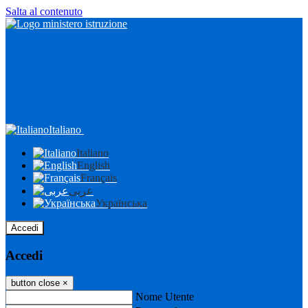
Salta al contenuto
Italiano
Italiano
English
Français
عربى
Українська
Accedi
Accedi
button close
×
Nome Utente