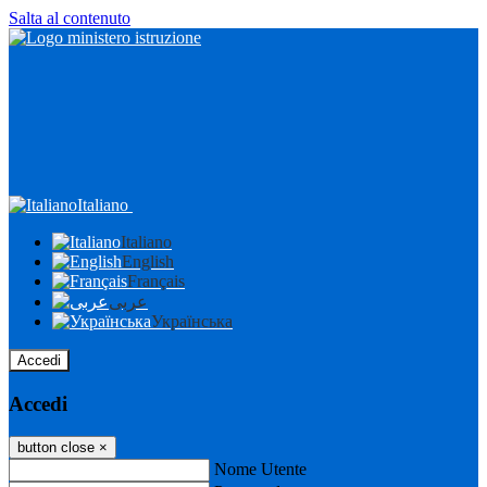
Salta al contenuto
Italiano
Italiano
English
Français
عربى
Українська
Accedi
Accedi
button close
×
Nome Utente