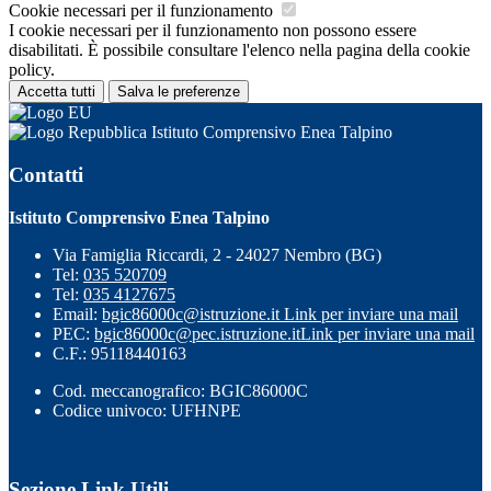
Cookie necessari per il funzionamento
I cookie necessari per il funzionamento non possono essere
disabilitati. È possibile consultare l'elenco nella pagina della cookie
policy.
Accetta tutti
Salva le preferenze
Istituto Comprensivo Enea Talpino
Contatti
Istituto Comprensivo Enea Talpino
Via Famiglia Riccardi, 2 - 24027 Nembro (BG)
Tel:
035 520709
Tel:
035 4127675
Email:
bgic86000c@istruzione.it
Link per inviare una mail
PEC:
bgic86000c@pec.istruzione.it
Link per inviare una mail
C.F.: 95118440163
Cod. meccanografico: BGIC86000C
Codice univoco: UFHNPE
Sezione Link Utili