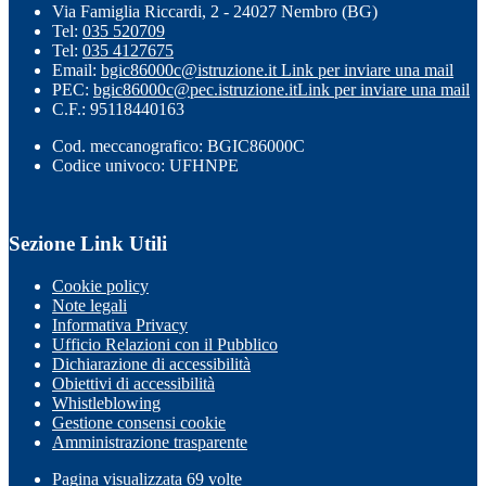
Via Famiglia Riccardi, 2 - 24027 Nembro (BG)
Tel:
035 520709
Tel:
035 4127675
Email:
bgic86000c@istruzione.it
Link per inviare una mail
PEC:
bgic86000c@pec.istruzione.it
Link per inviare una mail
C.F.: 95118440163
Cod. meccanografico: BGIC86000C
Codice univoco: UFHNPE
Sezione Link Utili
Cookie policy
Note legali
Informativa Privacy
Ufficio Relazioni con il Pubblico
Dichiarazione di accessibilità
Obiettivi di accessibilità
Whistleblowing
Gestione consensi cookie
Amministrazione trasparente
Pagina visualizzata
69
volte