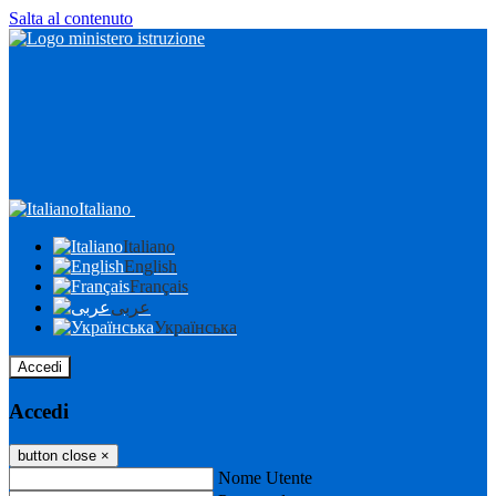
Salta al contenuto
Italiano
Italiano
English
Français
عربى
Українська
Accedi
Accedi
button close
×
Nome Utente