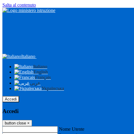
Salta al contenuto
Italiano
Italiano
English
Français
عربى
Українська
Accedi
Accedi
button close
×
Nome Utente