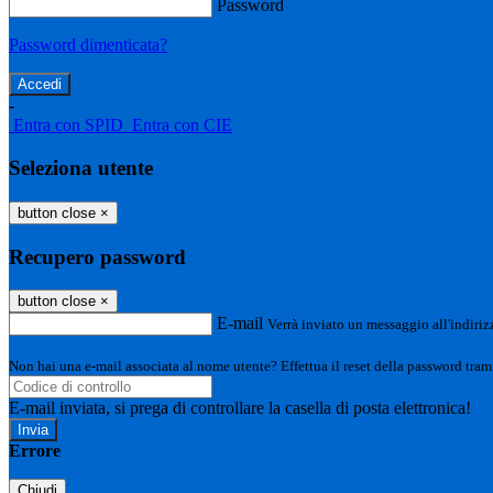
Password
Password dimenticata?
-
Entra con SPID
Entra con CIE
Seleziona utente
button close
×
Recupero password
button close
×
E-mail
Verrà inviato un messaggio all'indirizz
Non hai una e-mail associata al nome utente? Effettua il reset della password tram
E-mail inviata, si prega di controllare la casella di posta elettronica!
Errore
Chiudi