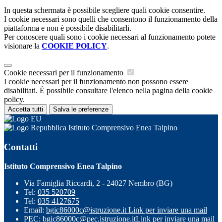
In questa schermata è possibile scegliere quali cookie consentire.
I cookie necessari sono quelli che consentono il funzionamento della
piattaforma e non è possibile disabilitarli.
Per conoscere quali sono i cookie necessari al funzionamento potete
visionare la
COOKIE POLICY
.
Cookie necessari per il funzionamento
I cookie necessari per il funzionamento non possono essere
disabilitati. È possibile consultare l'elenco nella pagina della cookie
policy.
Accetta tutti
Salva le preferenze
Istituto Comprensivo Enea Talpino
Contatti
Istituto Comprensivo Enea Talpino
Via Famiglia Riccardi, 2 - 24027 Nembro (BG)
Tel:
035 520709
Tel:
035 4127675
Email:
bgic86000c@istruzione.it
Link per inviare una mail
PEC:
bgic86000c@pec.istruzione.it
Link per inviare una mail