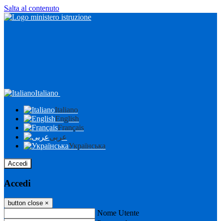
Salta al contenuto
Italiano
Italiano
English
Français
عربى
Українська
Accedi
Accedi
button close
×
Nome Utente