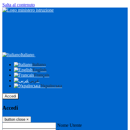
Salta al contenuto
Italiano
Italiano
English
Français
عربى
Українська
Accedi
Accedi
button close
×
Nome Utente