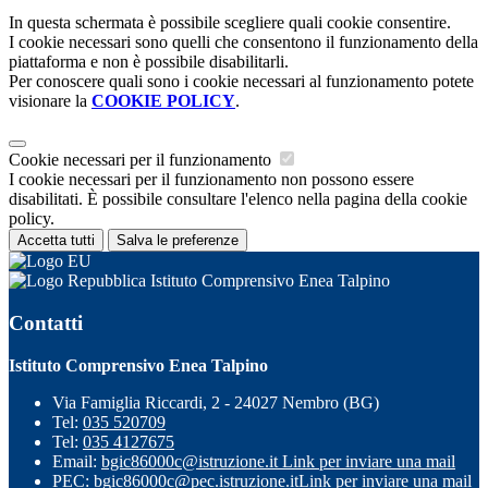
In questa schermata è possibile scegliere quali cookie consentire.
I cookie necessari sono quelli che consentono il funzionamento della
piattaforma e non è possibile disabilitarli.
Per conoscere quali sono i cookie necessari al funzionamento potete
visionare la
COOKIE POLICY
.
Cookie necessari per il funzionamento
I cookie necessari per il funzionamento non possono essere
disabilitati. È possibile consultare l'elenco nella pagina della cookie
policy.
Accetta tutti
Salva le preferenze
Istituto Comprensivo Enea Talpino
Contatti
Istituto Comprensivo Enea Talpino
Via Famiglia Riccardi, 2 - 24027 Nembro (BG)
Tel:
035 520709
Tel:
035 4127675
Email:
bgic86000c@istruzione.it
Link per inviare una mail
PEC:
bgic86000c@pec.istruzione.it
Link per inviare una mail