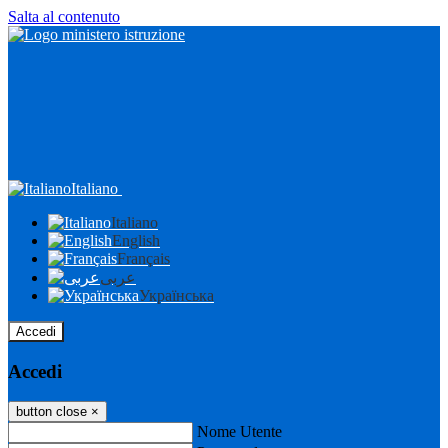
Salta al contenuto
Italiano
Italiano
English
Français
عربى
Українська
Accedi
Accedi
button close
×
Nome Utente