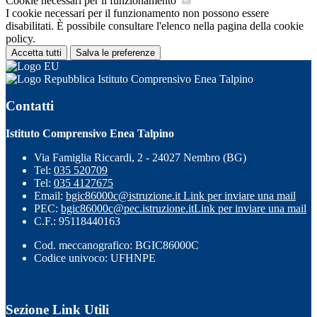
Cookie necessari per il funzionamento
I cookie necessari per il funzionamento non possono essere
disabilitati. È possibile consultare l'elenco nella pagina della cookie
policy.
Accetta tutti
Salva le preferenze
Istituto Comprensivo Enea Talpino
Contatti
Istituto Comprensivo Enea Talpino
Via Famiglia Riccardi, 2 - 24027 Nembro (BG)
Tel:
035 520709
Tel:
035 4127675
Email:
bgic86000c@istruzione.it
Link per inviare una mail
PEC:
bgic86000c@pec.istruzione.it
Link per inviare una mail
C.F.: 95118440163
Cod. meccanografico: BGIC86000C
Codice univoco: UFHNPE
Sezione Link Utili