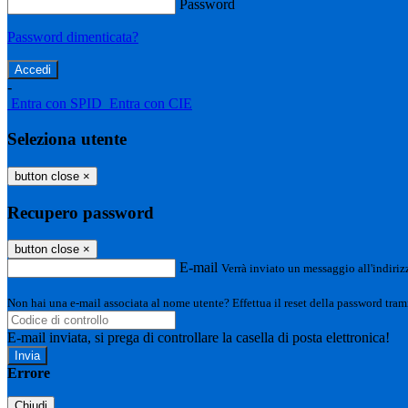
Password
Password dimenticata?
-
Entra con SPID
Entra con CIE
Seleziona utente
button close
×
Recupero password
button close
×
E-mail
Verrà inviato un messaggio all'indirizz
Non hai una e-mail associata al nome utente? Effettua il reset della password tram
E-mail inviata, si prega di controllare la casella di posta elettronica!
Errore
Chiudi