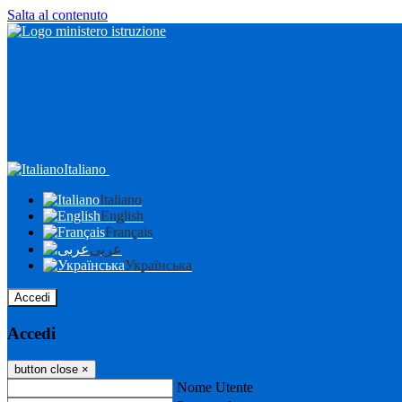
Salta al contenuto
Italiano
Italiano
English
Français
عربى
Українська
Accedi
Accedi
button close
×
Nome Utente