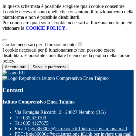
In questa schermata è possibile scegliere quali cookie consentire.
I cookie necessari sono quelli che consentono il funzionamento della
piattaforma e non è possibile disabilitarli.
Per conoscere quali sono i cookie necessari al funzionamento potete
visionare la
COOKIE POLICY
.
Cookie necessari per il funzionamento
I cookie necessari per il funzionamento non possono essere
disabilitati. È possibile consultare l'elenco nella pagina della cookie
policy.
Accetta tutti
Salva le preferenze
Istituto Comprensivo Enea Talpino
Contatti
Istituto Comprensivo Enea Talpino
Via Famiglia Riccardi, 2 - 24027 Nembro (BG)
Tel:
035 520709
Tel:
035 4127675
Email:
bgic86000c@istruzione.it
Link per inviare una mail
PEC:
bgic86000c@pec.istruzione.it
Link per inviare una mail