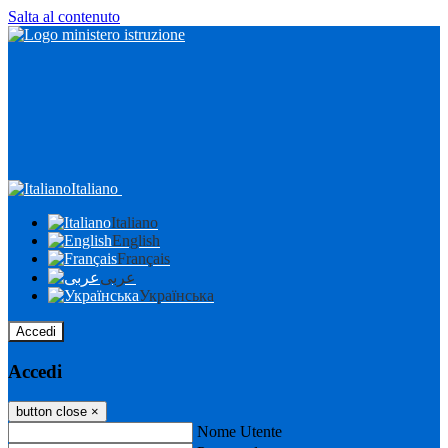
Salta al contenuto
Italiano
Italiano
English
Français
عربى
Українська
Accedi
Accedi
button close
×
Nome Utente