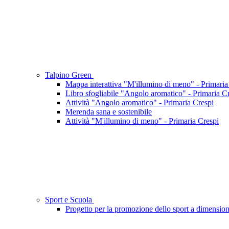
Talpino Green
Mappa interattiva "M'illumino di meno" - Primaria
Libro sfogliabile "Angolo aromatico" - Primaria C
Attività "Angolo aromatico" - Primaria Crespi
Merenda sana e sostenibile
Attività "M'illumino di meno" - Primaria Crespi
Sport e Scuola
Progetto per la promozione dello sport a dimensio