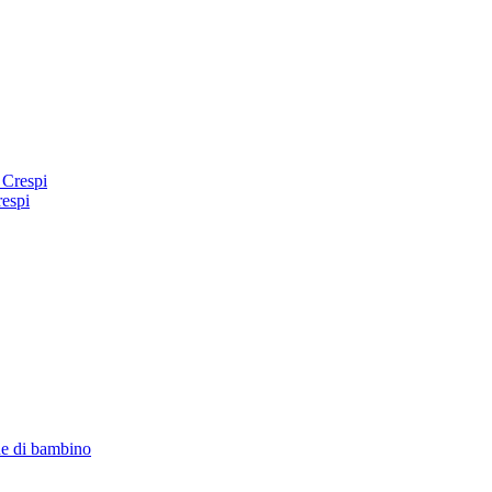
 Crespi
respi
ne di bambino