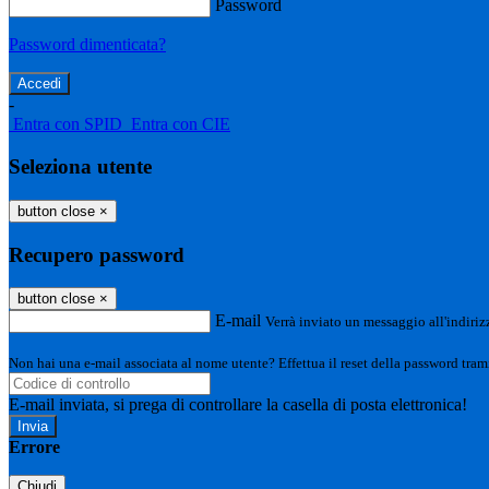
Password
Password dimenticata?
-
Entra con SPID
Entra con CIE
Seleziona utente
button close
×
Recupero password
button close
×
E-mail
Verrà inviato un messaggio all'indirizz
Non hai una e-mail associata al nome utente? Effettua il reset della password tram
E-mail inviata, si prega di controllare la casella di posta elettronica!
Errore
Chiudi