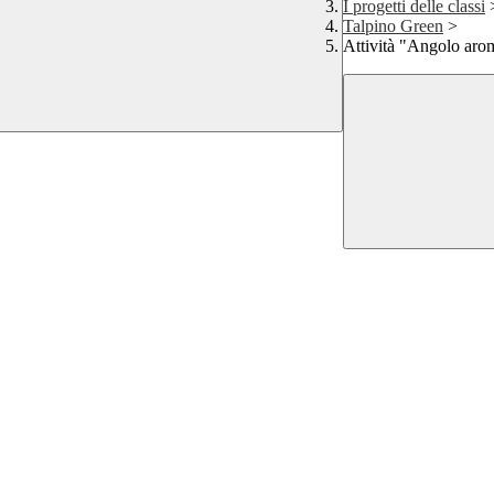
I progetti delle classi
Talpino Green
>
Attività "Angolo arom