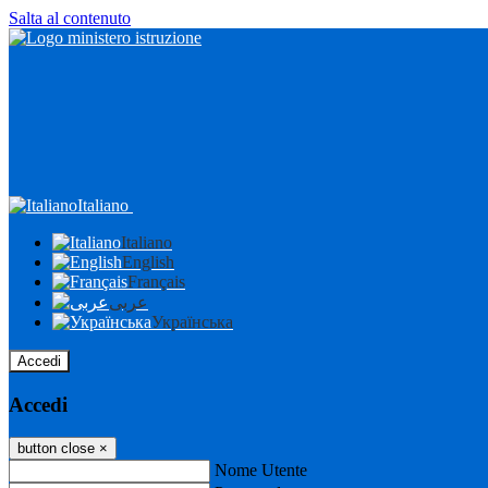
Salta al contenuto
Italiano
Italiano
English
Français
عربى
Українська
Accedi
Accedi
button close
×
Nome Utente