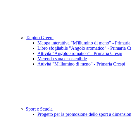
Talpino Green
Mappa interattiva "M'illumino di meno" - Primaria
Libro sfogliabile "Angolo aromatico" - Primaria C
Attività "Angolo aromatico" - Primaria Crespi
Merenda sana e sostenibile
Attività "M'illumino di meno" - Primaria Crespi
Sport e Scuola
Progetto per la promozione dello sport a dimensio