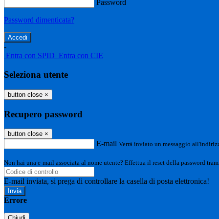
Password
Password dimenticata?
-
Entra con SPID
Entra con CIE
Seleziona utente
button close
×
Recupero password
button close
×
E-mail
Verrà inviato un messaggio all'indirizz
Non hai una e-mail associata al nome utente? Effettua il reset della password tram
E-mail inviata, si prega di controllare la casella di posta elettronica!
Errore
Chiudi