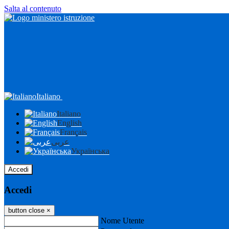
Salta al contenuto
Italiano
Italiano
English
Français
عربى
Українська
Accedi
Accedi
button close
×
Nome Utente