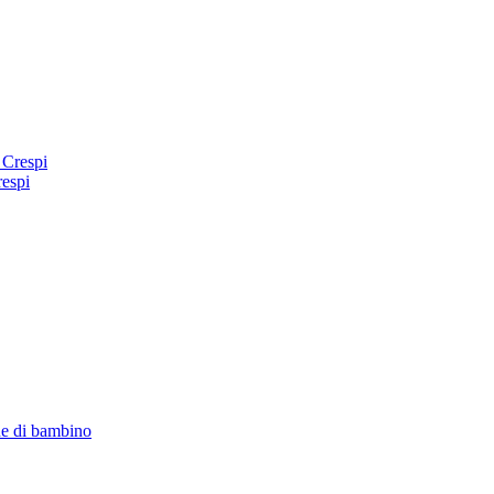
 Crespi
respi
ne di bambino