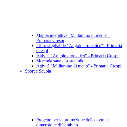
Mappa interattiva "M'illumino di meno" -
Primaria Crespi
Libro sfogliabile "Angolo aromatico" - Primaria
Crespi
Attività "Angolo aromatico" - Primaria Crespi
Merenda sana e sostenibile
Attività "M'illumino di meno" - Primaria Crespi
Sport e Scuola
Progetto per la promozione dello sport a
dimensione di bambino