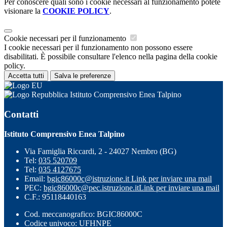
Per conoscere quali sono i cookie necessari al funzionamento potete
visionare la
COOKIE POLICY
.
Cookie necessari per il funzionamento
I cookie necessari per il funzionamento non possono essere
disabilitati. È possibile consultare l'elenco nella pagina della cookie
policy.
Accetta tutti
Salva le preferenze
Istituto Comprensivo Enea Talpino
Contatti
Istituto Comprensivo Enea Talpino
Via Famiglia Riccardi, 2 - 24027 Nembro (BG)
Tel:
035 520709
Tel:
035 4127675
Email:
bgic86000c@istruzione.it
Link per inviare una mail
PEC:
bgic86000c@pec.istruzione.it
Link per inviare una mail
C.F.: 95118440163
Cod. meccanografico: BGIC86000C
Codice univoco: UFHNPE