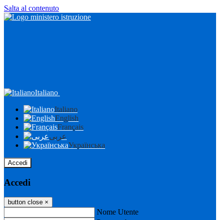
Salta al contenuto
Italiano
Italiano
English
Français
عربى
Українська
Accedi
Accedi
button close
×
Nome Utente