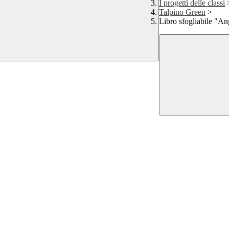
I progetti delle classi
Talpino Green
>
Libro sfogliabile "An