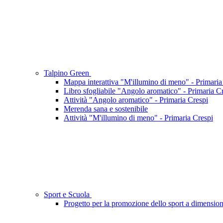
Talpino Green
Mappa interattiva "M'illumino di meno" - Primaria
Libro sfogliabile "Angolo aromatico" - Primaria C
Attività "Angolo aromatico" - Primaria Crespi
Merenda sana e sostenibile
Attività "M'illumino di meno" - Primaria Crespi
Sport e Scuola
Progetto per la promozione dello sport a dimensio