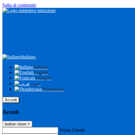
Salta al contenuto
Italiano
Italiano
English
Français
عربى
Українська
Accedi
Accedi
button close
×
Nome Utente