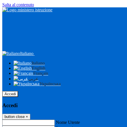
Salta al contenuto
Italiano
Italiano
English
Français
عربى
Українська
Accedi
Accedi
button close
×
Nome Utente