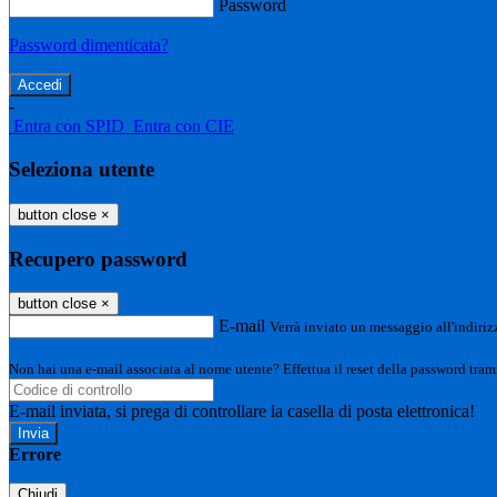
Password
Password dimenticata?
-
Entra con SPID
Entra con CIE
Seleziona utente
button close
×
Recupero password
button close
×
E-mail
Verrà inviato un messaggio all'indirizz
Non hai una e-mail associata al nome utente? Effettua il reset della password tram
E-mail inviata, si prega di controllare la casella di posta elettronica!
Errore
Chiudi