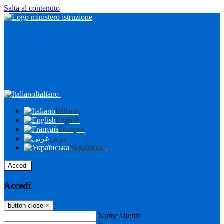
Salta al contenuto
Italiano
Italiano
English
Français
عربى
Українська
Accedi
Accedi
button close
×
Nome Utente