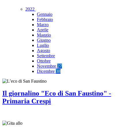
2022
Gennaio
Febbraio
Marzo
Aprile
Maggio
Giugno
Luglio
Agosto
Settembre
Ottobre
Novembre
27
Dicembre
38
Il giornalino "Eco di San Faustino" -
Primaria Crespi