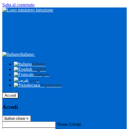
Salta al contenuto
Italiano
Italiano
English
Français
عربى
Українська
Accedi
Accedi
button close
×
Nome Utente