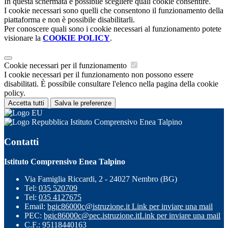
In questa schermata è possibile scegliere quali cookie consentire.
I cookie necessari sono quelli che consentono il funzionamento della
piattaforma e non è possibile disabilitarli.
Per conoscere quali sono i cookie necessari al funzionamento potete
visionare la
COOKIE POLICY
.
Cookie necessari per il funzionamento
I cookie necessari per il funzionamento non possono essere
disabilitati. È possibile consultare l'elenco nella pagina della cookie
policy.
Accetta tutti
Salva le preferenze
Istituto Comprensivo Enea Talpino
Contatti
Istituto Comprensivo Enea Talpino
Via Famiglia Riccardi, 2 - 24027 Nembro (BG)
Tel:
035 520709
Tel:
035 4127675
Email:
bgic86000c@istruzione.it
Link per inviare una mail
PEC:
bgic86000c@pec.istruzione.it
Link per inviare una mail
C.F.: 95118440163