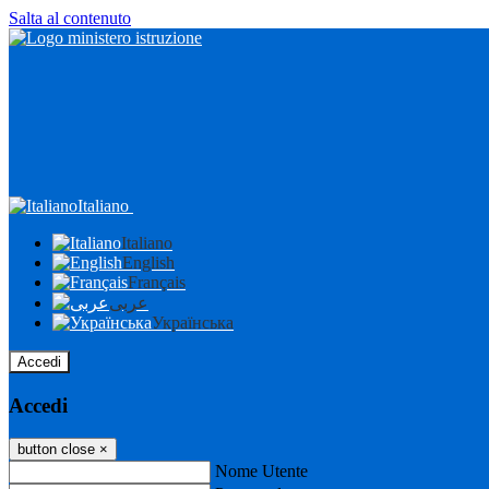
Salta al contenuto
Italiano
Italiano
English
Français
عربى
Українська
Accedi
Accedi
button close
×
Nome Utente