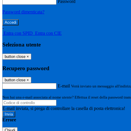
Password
Password dimenticata?
-
Entra con SPID
Entra con CIE
Seleziona utente
button close
×
Recupero password
button close
×
E-mail
Verrà inviato un messaggio all'indirizz
Non hai una e-mail associata al nome utente? Effettua il reset della password tram
E-mail inviata, si prega di controllare la casella di posta elettronica!
Errore
Chiudi