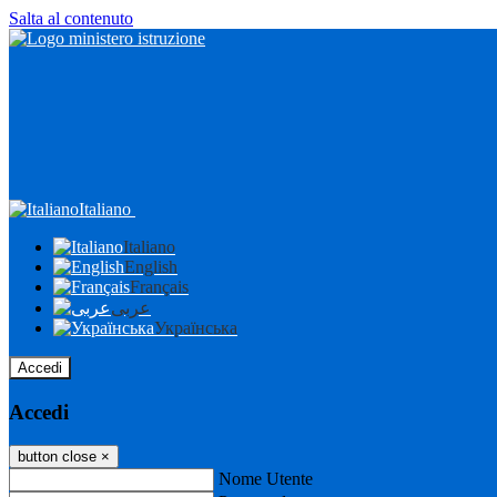
Salta al contenuto
Italiano
Italiano
English
Français
عربى
Українська
Accedi
Accedi
button close
×
Nome Utente