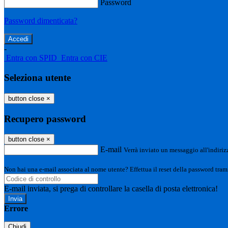
Password
Password dimenticata?
-
Entra con SPID
Entra con CIE
Seleziona utente
button close
×
Recupero password
button close
×
E-mail
Verrà inviato un messaggio all'indirizz
Non hai una e-mail associata al nome utente? Effettua il reset della password tram
E-mail inviata, si prega di controllare la casella di posta elettronica!
Errore
Chiudi