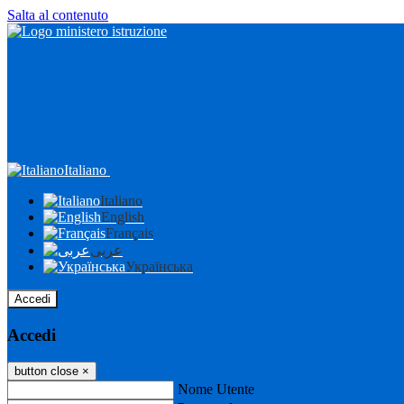
Salta al contenuto
Italiano
Italiano
English
Français
عربى
Українська
Accedi
Accedi
button close
×
Nome Utente