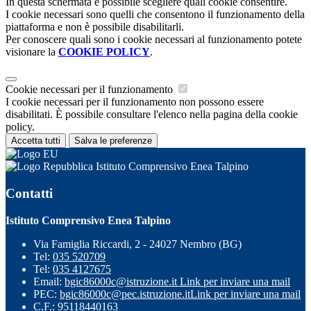
In questa schermata è possibile scegliere quali cookie consentire.
I cookie necessari sono quelli che consentono il funzionamento della
piattaforma e non è possibile disabilitarli.
Per conoscere quali sono i cookie necessari al funzionamento potete
visionare la
COOKIE POLICY
.
Cookie necessari per il funzionamento
I cookie necessari per il funzionamento non possono essere
disabilitati. È possibile consultare l'elenco nella pagina della cookie
policy.
Accetta tutti
Salva le preferenze
Istituto Comprensivo Enea Talpino
Contatti
Istituto Comprensivo Enea Talpino
Via Famiglia Riccardi, 2 - 24027 Nembro (BG)
Tel:
035 520709
Tel:
035 4127675
Email:
bgic86000c@istruzione.it
Link per inviare una mail
PEC:
bgic86000c@pec.istruzione.it
Link per inviare una mail
C.F.: 95118440163