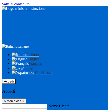
Salta al contenuto
Italiano
Italiano
English
Français
عربى
Українська
Accedi
Accedi
button close
×
Nome Utente